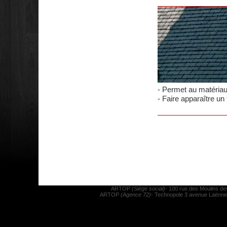
- Permet au matériau 
- Faire apparaître un
ARTOP
(Siège social)
- 100 rue des Moulins d
ARTOP
(Agence 72)
- Technopole 3 avenue Laënnec