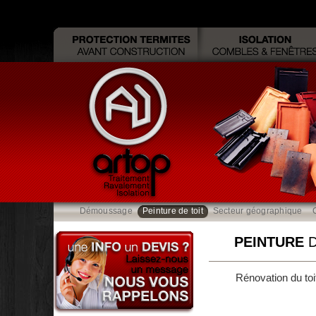
Démoussage
Peinture de toit
Secteur géographique
PEINTURE
D
Rénovation du toit
Nettoyage et pe